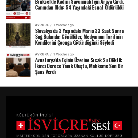
Brüksel’de Kadını Savunmak İçin Araya Girdi,
Canından Oldu: 54 Yaşındaki Esnaf Öldürüldü
AVRUPA
1 Woche ago
Slovakya’da 3 Yaşındaki Mario 33 Saat Sonra
Sağ Bulundu: Gönüllüler, Medyumun Tarifinin
Kendilerini Çocuğa Götürdüğünü Söyledi
AVRUPA
1 Woche ago
Avusturya’da Eşinin Üzerine Sıcak Su Döktü:
İkinci Derece Yanık Oluştu, Mahkeme Son Bir
Şans Verdi