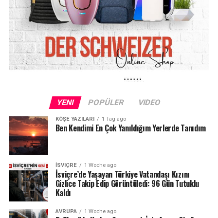
YENI
POPÜLER
VIDEO
KÖŞE YAZILARI
1 Tag ago
Ben Kendimi En Çok Yanıldığım Yerlerde Tanıdım
İSVIÇRE
1 Woche ago
İsviçre’de Yaşayan Türkiye Vatandaşı Kızını
Gizlice Takip Edip Görüntüledi: 96 Gün Tutuklu
Kaldı
AVRUPA
1 Woche ago